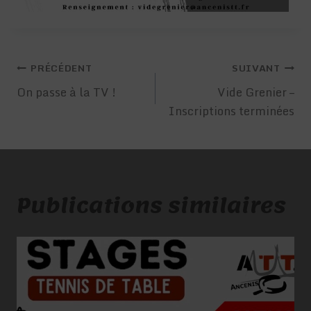
Navigation
PRÉCÉDENT
SUIVANT
de
On passe à la TV !
Vide Grenier –
Inscriptions terminées
l’article
Publications similaires