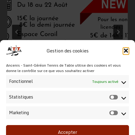
Gestion des cookies
Stage de Ping de Août 2025
Ancenis - Saint-Géréon Tennis de Table utilise des cookies et vous
donne le contrôle sur ce que vous souhaitez activer
Par
François Liaumet
5 juillet 2025
Fonctionnel
Toujours activé
Statistiques
Statist
Marketing
Market
Accepter