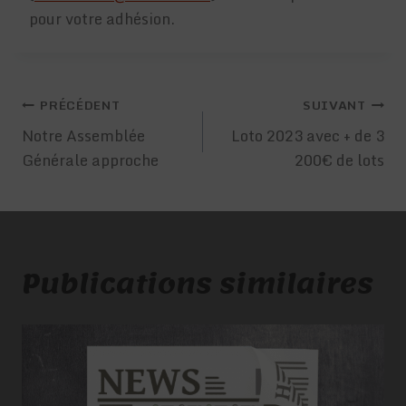
pour votre adhésion.
Navigation
PRÉCÉDENT
SUIVANT
de
Notre Assemblée
Loto 2023 avec + de 3
Générale approche
200€ de lots
l’article
Publications similaires