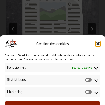
Gestion des cookies
Une nouvelle section au sein
Ancenis - Saint-Géréon Tennis de Table utilise des cookies et vous
d’ATT
donne le contrôle sur ce que vous souhaitez activer
Par
François Liaumet
29 décembre 2022
Fonctionnel
Toujours activé
Statistiques
Statist
Marketing
Market