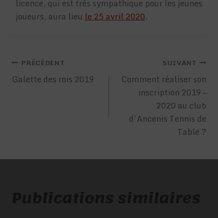
licence, qui est très sympathique pour les jeunes
joueurs, aura lieu
le 25 avril 2020
.
Navigation
PRÉCÉDENT
SUIVANT
de
Galette des rois 2019
Comment réaliser son
inscription 2019 –
l’article
2020 au club
d’Ancenis Tennis de
Table ?
Publications similaires